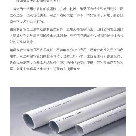
三、钢塑复合管和衬塑钢管的差别
二者做为生活用水管路的改进版，在冲击韧性、承受压力特性和使用期限上面
差不过多，优点也很类似，可是二者终究是二种不一样的管件，因此，细心区
别一下，差别或是有的。
钢塑复合管是五层构造的复合型管件，里层无毒性零污染，但衬塑钢管里层的
关键原材料是环氧树脂胶粉末状或PE粉，带有有危害成份，长期性给排水会立
即伤害身体健康。
钢塑复合管光洁且不容易积垢，不但能在凉水中应用，还能资金投入开水的应
用中。可是衬塑钢管的内腔不匀称，也并凸凹不平，这就促使污垢容量沉积，
进而滋长病菌，在开水系统软件中应用的时候会受热变形，它的表面沒有耐蚀
层，就更非常容易产生生锈，进而危害使用寿命。